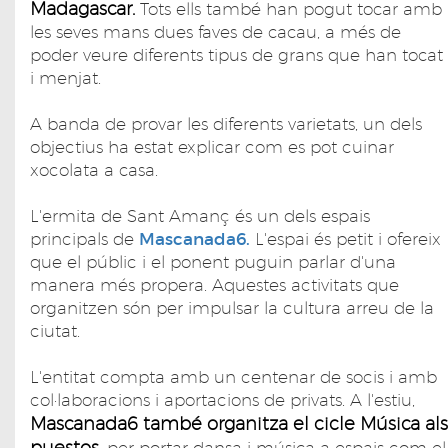
Madagascar.
Tots ells també han pogut tocar amb
les seves mans dues faves de cacau, a més de
poder veure diferents tipus de grans que han tocat
i menjat.
A banda de provar les diferents varietats, un dels
objectius ha estat explicar com es pot cuinar
xocolata a casa.
L'ermita de Sant Amanç és un dels espais
principals de
Mascanada6.
L'espai és petit i ofereix
que el públic i el ponent puguin parlar d'una
manera més propera. Aquestes activitats que
organitzen són per impulsar la cultura arreu de la
ciutat.
L'entitat compta amb un centenar de socis i amb
col·laboracions i aportacions de privats. A l'estiu,
Mascanada6 també organitza el cicle Música als
puestos
, per portar dansa i música a espais com el