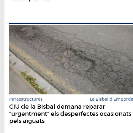
Infraestructures
La Bisbal d'Empord
CiU de la Bisbal demana reparar
"urgentment" els desperfectes ocasionats
pels aiguats