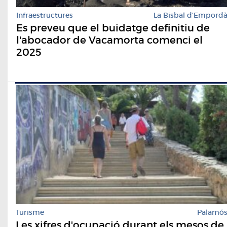
Infraestructures
La Bisbal d'Empord
Es preveu que el buidatge definitiu de
l'abocador de Vacamorta comenci el
2025
Turisme
Palamó
Les xifres d'ocupació durant els mesos de