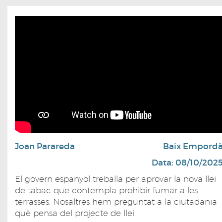
Joan Parareda
Baix Empord
Data: 08/10/202
El govern espanyol treballa per aprovar la nova llei
de tabac que contempla prohibir fumar a les
terrasses. Nosaltres hem preguntat a la ciutadania
què pensa del projecte de llei.