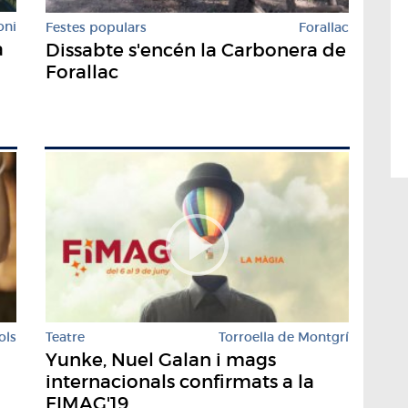
oni
Festes populars
Forallac
a
Dissabte s'encén la Carbonera de
Forallac
ols
Teatre
Torroella de Montgrí
Yunke, Nuel Galan i mags
internacionals confirmats a la
FIMAG'19