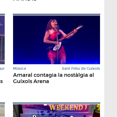
gur
Música
Sant Feliu de Guíxols
Amaral contagia la nostàlgia al
es
Guíxols Arena