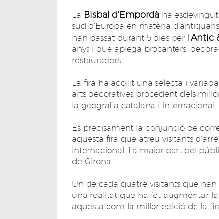
Bisbal d'Empordà
La
ha esdevingut
sud d'Europa en matèria d'antiquaris i
Antic
han passat durant 5 dies per l'
anys i que aplega brocanters, decorado
restauradors.
La fira ha acollit una selecta i variad
arts decoratives procedent dels millo
la geografia catalana i internacional.
És precisament la conjunció de corren
aquesta fira que atreu visitants d’a
internacional. La major part del públ
de Girona.
Un de cada quatre visitants que han p
una realitat que ha fet augmentar la 
aquesta com la millor edició de la fi