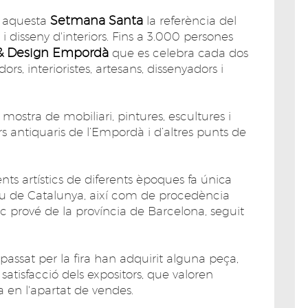
Setmana Santa
 aquesta
la referència del
 disseny d'interiors. Fins a 3.000 persones
 & Design Empordà
que es celebra cada dos
rs, interioristes, artesans, dissenyadors i
a mostra de mobiliari, pintures, escultures i
rs antiquaris de l’Empordà i d’altres punts de
ts artístics de diferents èpoques fa única
rreu de Catalunya, així com de procedència
ic prové de la província de Barcelona, seguit
assat per la fira han adquirit alguna peça,
satisfacció dels expositors, que valoren
ra en l'apartat de vendes.