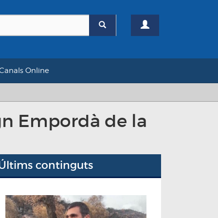
Canals Online
ign Empordà de la
Últims continguts