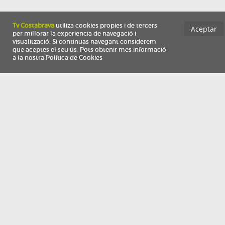
Información
Qui som
TV Costa Brava participa del programa de contractació de persones de 30 a
i més, impulsat i subvencionat pel Servei Públic d'Ocupació de Catalunya i