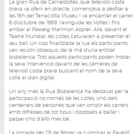
La gran Rua de Carnestoltes, que televisió costa
brava va oferir en directe, començava a desfilar a
les 16h del Terracotta Museu i va encarrilar el carrer
6 d’octubre de 1869, l’avinguda les Voltes i fins
arribar al Passeig Marimon Asprer. Allà, davant el
Teatre Mundial, les colles s'aturaven a presentar el
seu ball. Un cop finalitzada la rua els participants
van recollir obsequis, de la mà d'una entitat
bisbalenca. Tots aquests participants poden trobar
la seva intervenció davant de les càmeres de
televisió costa brava buscant el nom de la seva
colla al diari digital.
Un any més la Rua Bisbalenca ha destacat per la
participació no només de les colles, sinó dels
centenars de persones que van omplir els carrers
amb difresses de tot tipus i disposats a ballar i
passar-s'ho d'allò més bé.
La jornada del 29 de febrer va culminar al Pavelló