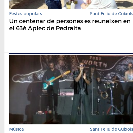
Festes populars
Sant Feliu de Guíxol
Un centenar de persones es reuneixen en
el 63è Aplec de Pedralta
Música
Sant Feliu de Guíxol