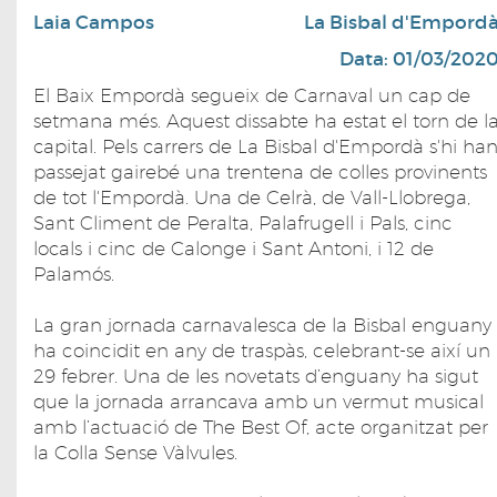
Laia Campos
La Bisbal d'Empord
Data: 01/03/202
El Baix Empordà segueix de Carnaval un cap de
setmana més. Aquest dissabte ha estat el torn de l
capital. Pels carrers de La Bisbal d'Empordà s'hi ha
passejat gairebé una trentena de colles provinents
de tot l'Empordà. Una de Celrà, de Vall-Llobrega,
Sant Climent de Peralta, Palafrugell i Pals, cinc
locals i cinc de Calonge i Sant Antoni, i 12 de
Palamós.
La gran jornada carnavalesca de la Bisbal enguany
ha coincidit en any de traspàs, celebrant-se així un
29 febrer. Una de les novetats d’enguany ha sigut
que la jornada arrancava amb un vermut musical
amb l’actuació de The Best Of, acte organitzat per
la Colla Sense Vàlvules.