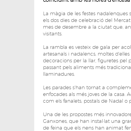
La màgia de les festes nadalenques s
els dos dies de celebració del Mercat
mes de desembre a la ciutat que, an
visitants.
La rambla es vesteix de gala per aco
artesanals i nadalencs, moltes d'elles 
decoracions per la llar, figuretes pel 
passant pels aliments més tradicionals
llaminadures.
Les parades s'han tornat a complement
enfocades als més joves de la casa. 
com els fanalets, postals de Nadal o pe
Una de les propostes més innovadores 
Ganxones, que han instal·lat una gran
de feina que els nens han animat fe