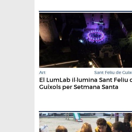
Art
Sant Feliu de Guíx
El LumLab il·lumina Sant Feliu 
Guíxols per Setmana Santa