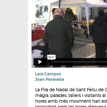
Laia Campos
Joan Parareda
La Fira de Nadal de Sant Feliu de G
màgia, parades, tallers i visitants a
hores amb més moviment han estat 
coincidint amb les hores d'encesa