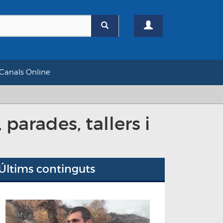
Canals Online
parades, tallers i
Últims continguts