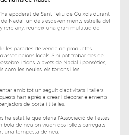
'ha apoderat de Sant Feliu de Guíxols durant
 de Nadal, un dels esdeveniments estrella del
y rere any, reuneix una gran multitud de
llir les parades de venda de productes
d'associacions locals. S'hi pot trobar des de
pessebre i tions, a avets de Nadal i ponsèties,
 com les neules, els torrons i les
ar amb tot un seguit d'activitats i tallers
Aquests han après a crear i decorar elements
njadors de porta i titelles.
ha estat la que oferia l'Associació de Festes
 bola de neu on viuen dos follets carregats
nt una tempesta de neu.