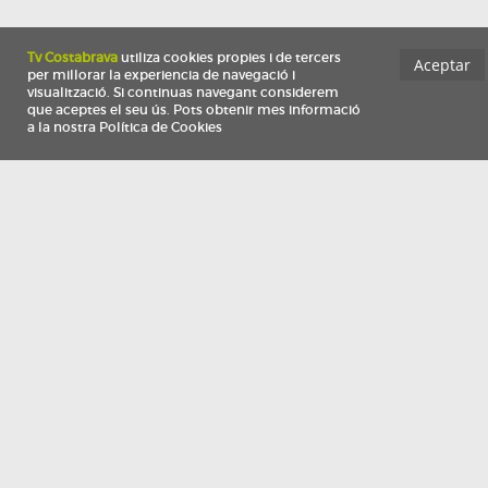
Información
Qui som
TV Costa Brava participa del programa de contractació de persones de 30 a
i més, impulsat i subvencionat pel Servei Públic d'Ocupació de Catalunya i