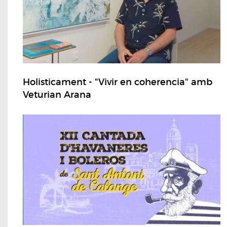
Holisticament - "Vivir en coherencia" amb
Veturian Arana