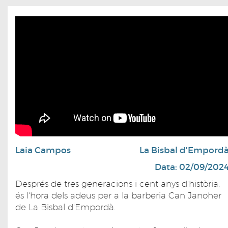
Laia Campos
La Bisbal d'Empord
Data: 02/09/202
Després de tres generacions i cent anys d'història,
és l'hora dels adeus per a la barberia Can Janoher
de La Bisbal d'Empordà.