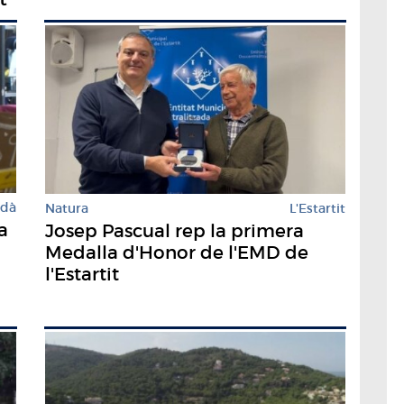
rdà
Natura
L'Estartit
a
Josep Pascual rep la primera
Medalla d'Honor de l'EMD de
l'Estartit