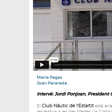
Maria Pages
Joan Parareda
Intervé: Jordi Ponjoan, President 
Club Nàutic de l'Estartit
El
està ana
recreativa a les Illes Medes i la Costa