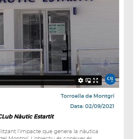
Torroella de Montgrí
Data: 02/09/2021
CLub Nàutic Estartit
litzant l’impacte que genera la nàutica
 del Montgrí. L'objectiu és conèixer és