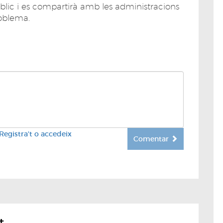
úblic i es compartirà amb les administracions
oblema.
Registra't o accedeix
Comentar
t