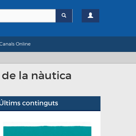
Canals Online
 de la nàutica
Últims continguts