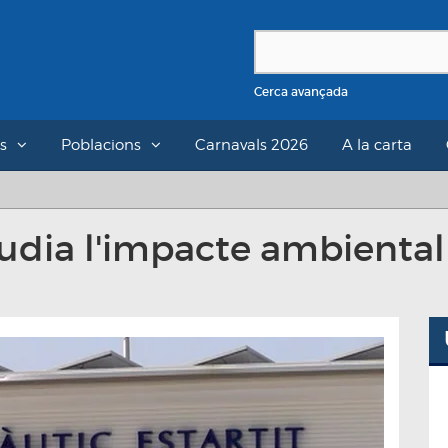
Cerca avançada
s
Poblacions
Carnavals 2026
A la carta
studia l'impacte ambiental