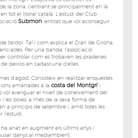
 de la zona, centrant-se principalment en la
n tot el litoral català. L'estudi del Club
Submon
sociació
, entitat que vol aconseguir
s de tardor. Tal i com explica el Diari de Girona,
enciades. Per una banda, l'associació
er controlar com es trobaven les praderies
t de peixos en cadascuna d'elles.
s d’agost. Consisteix en realitzar enquestes
costa del Montgrí
cions amarrades a la
i
 vol averiguar el nivell de coneixement del
ra i les boies, a més de la seva forma de
 a principis de setembre i, amb totes les
 l’estudi.
a ha anat en augment els últims anys i
causar danys al mediambient