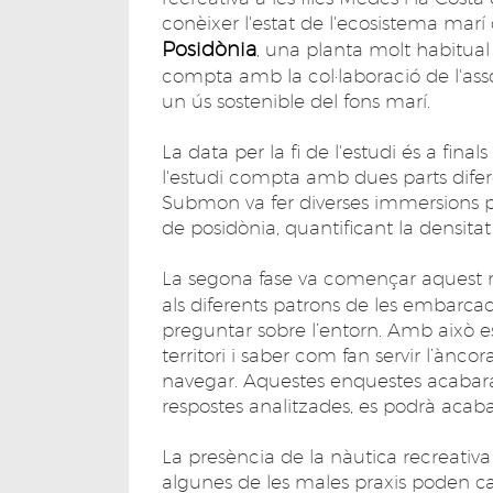
conèixer l'estat de l'ecosistema marí
Posidònia
, una planta molt habitual e
compta amb la col·laboració de l'as
un ús sostenible del fons marí.
La data per la fi de l'estudi és a final
l'estudi compta amb dues parts difer
Submon va fer diverses immersions p
de posidònia, quantificant la densita
La segona fase va començar aquest me
als diferents patrons de les embarca
preguntar sobre l’entorn. Amb això es
territori i saber com fan servir l’ànco
navegar. Aquestes enquestes acabaran
respostes analitzades, es podrà acabar
La presència de la nàutica recreativ
algunes de les males praxis poden 