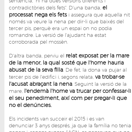
sentència, "hi ha dues versions diferents i
el
contradictòries dels fets". D'una banda,
processat nega els fets
i assegura que aquella nit
només va veure la nena per dir-li que baixés del
tercer pis, perquè era un espai on no podia
romandre. La versió de l'ajudant ha estat
corroborada pel mossèn.
relat exposat per la mare
D'altra banda, perviu el
de la menor, la qual sosté que l'home hauria
abusat de la seva filla
. De fet, la dona va pujar al
va trobar-se
tercer pis de l'edifici i, segons relata,
l'acusat abraçant la nena
. Seguint la versió de la
l'endemà l'home va trucar per confessar-li
mare,
el seu penediment, així com per pregar-li que
no el denúncies.
Els incidents van succeir el 2015 i es van
denunciar 3 anys després, ja que la família no tenia