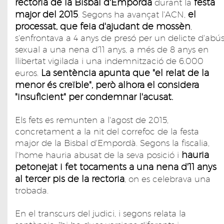
rectoria de la Bisbal d'Empordà
festa
durant la
major del 2015
el
. Segons ha avançat l'ACN,
processat, que feia d'ajudant de mossèn
,
s'enfrontava a 4 anys de presó per un delicte d'abú
sexual a una nena d'11 anys, a més de 8 anys en
llibertat vigilada i una indemnització de 6.000
La sentència apunta que "el relat de la
euros.
menor és creïble", però alhora el considera
"insuficient" per condemnar l'acusat.
Els fets es remunten a l'agost de 2015,
concretament a la nit del correfoc de la festa
major de la Bisbal d'Empordà. Segons la fiscalia,
hauria
l'home hauria abusat de la seva posició i
petonejat i fet tocaments a una nena d'11 anys
al tercer pis de la rectoria
, on es celebrava una
trobada.
En el transcurs del judici, i segons relata la