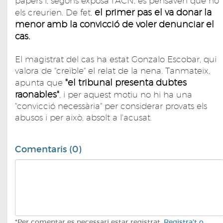
papers i, segons exposa l'ACN, es pensaven que no
el primer pas el va donar la
els creurien. De fet,
menor amb la convicció de voler denunciar el
cas.
El magistrat del cas ha estat Gonzalo Escobar, qui
valora de "creïble" el relat de la nena. Tanmateix,
"el tribunal presenta dubtes
apunta que
raonables"
, i per aquest motiu no hi ha una
"convicció necessària" per considerar provats els
abusos i per això, absolt a l'acusat.
Comentaris (0)
*Per comentar es necessari estar registrat.
Registra't o