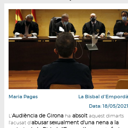
Maria Pages
La Bisbal d'Empord
Data: 18/05/202
Audiència de Girona
absolt
L'
ha
aquest dimarts
abusar sexualment d'una nena a la
l'acusat d'