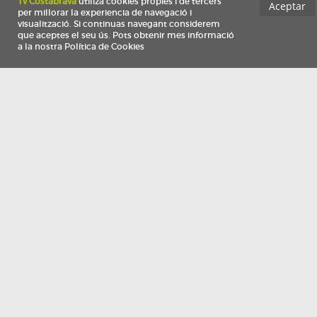
Información
Qui som
TV Costa Brava participa del programa de contractació de persones de 30 a
i més, impulsat i subvencionat pel Servei Públic d'Ocupació de Catalunya i
finançat al 100% pel Fons Social Europeu com a part de la resposta de la Un
Europea a la pàndemia de COVID-19