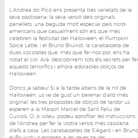
L'Andrea do Pico ens presenta tres varietats de la
seva pastisseria: la seva versió dels originals
panellets, una beguda molt especial pels nord-
americans que casualment són els que més
celebren la festivitat del Halloween, el Pumpkin
Spice Latte, i el Bruno Bruixot, la carabasseta de
dues xocolates que, més que fer-nos por, ens ha
robat el cor. Ara, descobrirem tots els secrets per fe
aquests terrorífics i alhora adorables dolços de
Halloween.
Doncs ja sabeu! Si a la tarda abans de la nit de
Halloween, us ve de gust un berenar d'allò més
original, les tres propostes de dolços de tardor us
esperen a la Maison Marcel de Sant Feliu de
Guíxols. O, si voleu, podeu aprofitar les instruccions
de l'Andrea per fer la vostra versió més casolana
d'ells a casa. Les carabassetes de S'Agaró i en Brun
el Bruixot us esperen a les seves taules.