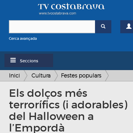
Cerca avançada
Seccions
Inici
Cultura
Festes populars
Els dolços més
terrorífics (i adorables)
del Halloween a
l’Empordà