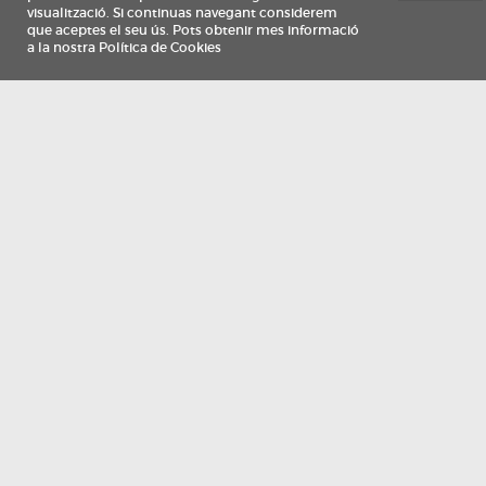
Información
Qui som
TV Costa Brava participa del programa de contractació de persones de 30 a
i més, impulsat i subvencionat pel Servei Públic d'Ocupació de Catalunya i
finançat al 100% pel Fons Social Europeu com a part de la resposta de la Un
Europea a la pàndemia de COVID-19