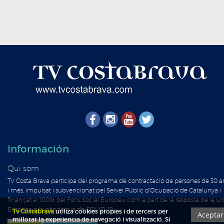
Información
Qui som
TV Costa Brava participa del programa de contractació de persones de 30 a
i més, impulsat i subvencionat pel Servei Públic d'Ocupació de Catalunya i
finançat al 100% pel Fons Social Europeu com a part de la resposta de la Un
Europea a la pàndemia de COVID-19