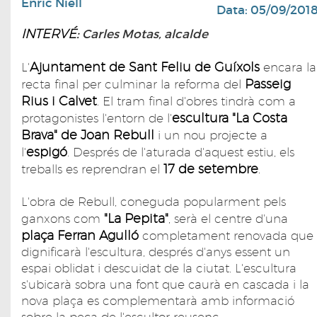
Enric Niell
Data: 05/09/201
INTERVÉ:
Carles Motas, alcalde
Ajuntament de Sant Feliu de Guíxols
L'
encara la
Passeig
recta final per culminar la reforma del
Rius i Calvet
. El tram final d'obres tindrà com a
escultura "La Costa
protagonistes l'entorn de l'
Brava" de Joan Rebull
i un nou projecte a
espigó
l'
. Després de l'aturada d'aquest estiu, els
17 de setembre
treballs es reprendran el
.
L'obra de Rebull, coneguda popularment pels
"La Pepita"
ganxons com
, serà el centre d'una
plaça Ferran Agulló
completament renovada que
dignificarà l'escultura, després d'anys essent un
espai oblidat i descuidat de la ciutat. L'escultura
s'ubicarà sobra una font que caurà en cascada i la
nova plaça es complementarà amb informació