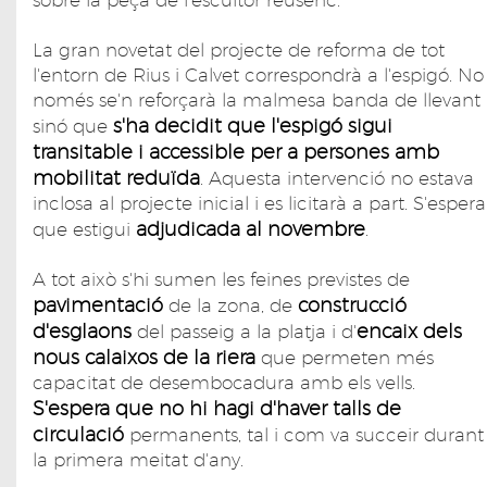
sobre la peça de l'escultor reusenc.
La gran novetat del projecte de reforma de tot
l'entorn de Rius i Calvet correspondrà a l'espigó. No
només se'n reforçarà la malmesa banda de llevant
s'ha decidit que l'espigó sigui
sinó que
transitable i accessible per a persones amb
mobilitat reduïda
. Aquesta intervenció no estava
inclosa al projecte inicial i es licitarà a part. S'espera
adjudicada al novembre
que estigui
.
A tot això s'hi sumen les feines previstes de
pavimentació
construcció
de la zona, de
d'esglaons
encaix dels
del passeig a la platja i d'
nous calaixos de la riera
que permeten més
capacitat de desembocadura amb els vells.
S'espera que no hi hagi d'haver talls de
circulació
permanents, tal i com va succeir durant
la primera meitat d'any.