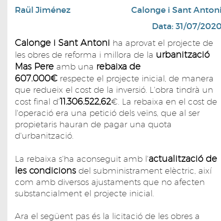
Raül Jiménez
Calonge i Sant Anton
Data: 31/07/202
Calonge i Sant Antoni
ha aprovat el projecte de
urbanització
les obres de reforma i millora de la
Mas Pere
rebaixa de
amb una
607.000€
respecte el projecte inicial, de manera
que redueix el cost de la inversió. L'obra tindrà un
11.306.522,62
cost final d'
€. La rebaixa en el cost de
l'operació era una petició dels veïns, que al ser
propietaris hauran de pagar una quota
d'urbanització.
actualització de
La rebaixa s'ha aconseguit amb l'
les condicions
del subministrament elèctric, així
com amb diversos ajustaments que no afecten
substancialment el projecte inicial.
Ara el següent pas és la licitació de les obres a