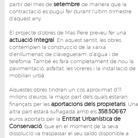
setembre
partir del mes de
de manera que la
contractació es pugui fer durant l'últim trimestre
d'aquest any.
El projecte d’obres de Mas Pere preveu fer una
actuació integral
. En aquest sentit, les obres
contemplen la construcció de la xarxa
d’enllumenat, de clavegueram, d’aigua i de
telefonia. També es farà completament de nou la
pavimentació, asfaltat, les voreres i la instal·lació de
mobiliari urbà.
Aquestes obres tindran un cos aproximat d’11
milions d’euros, la major part dels quals estaran
aportacions dels propietaris
finançats per les
. Un
358.506’67
altra part estarà sufragada amb els
Entitat Urbanística de
euros aportats per la
Conservació
, que en el moment de la seva
dissolució va traspassar el seu saldo disponible a