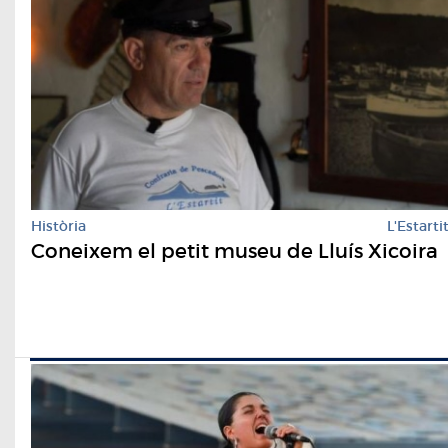
Història
L'Estarti
Coneixem el petit museu de Lluís Xicoira