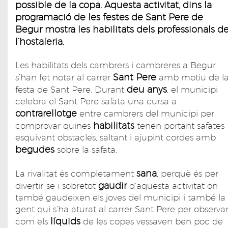
possible de la copa. Aquesta activitat, dins la
programació de les festes de Sant Pere de
Begur mostra les habilitats dels professionals d
l’hostaleria.
Les habilitats dels cambrers i cambreres a Begur
Sant Pere
s’han fet notar al carrer
amb motiu de l
deu anys
festa de Sant Pere. Durant
, el municipi
celebra el Sant Pere safata una cursa a
contrarellotge
entre cambrers del municipi per
habilitats
comprovar quines
tenen portant safates
esquivant obstacles, saltant i ajupint cordes amb
begudes
sobre la safata.
sana
La rivalitat és completament
, perquè és per
gaudir
divertir-se i sobretot
d’aquesta activitat on
també gaudeixen els joves del municipi i també la
gent qui s’ha aturat al carrer Sant Pere per observa
líquids
com els
de les copes vessaven ben poc de