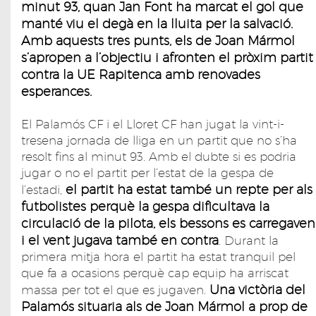
minut 93, quan Jan Font ha marcat el gol que
manté viu el degà en la lluita per la salvació.
Amb aquests tres punts, els de Joan Mármol
s’apropen a l’objectiu i afronten el pròxim partit
contra la UE Rapitenca amb renovades
esperances.
El Palamós CF i el Lloret CF han jugat la vint-i-
tresena jornada de lliga en un partit que no s’ha
resolt fins al minut 93. Amb el dubte si es podria
jugar o no el partit per l’estat de la gespa de
el partit ha estat també un repte per als
l’estadi,
futbolistes perquè la gespa dificultava la
circulació de la pilota, els bessons es carregaven
i el vent jugava també en contra
. Durant la
primera mitja hora el partit ha estat tranquil pel
que fa a ocasions perquè cap equip ha arriscat
Una victòria del
massa per tot el que es jugaven.
Palamós situaria als de Joan Mármol a prop de