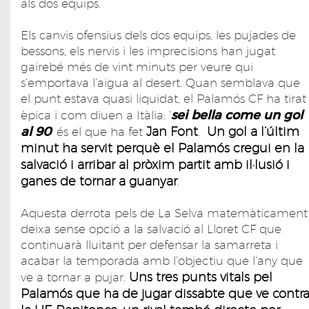
als dos equips.
Els canvis ofensius dels dos equips, les pujades de
bessons, els nervis i les imprecisions han jugat
gairebé més de vint minuts per veure qui
s’emportava l’aigua al desert. Quan semblava que
el punt estava quasi liquidat, el Palamós CF ha tirat
sei bella come un gol
èpica i com diuen a Itàlia: ‘
al 90
Jan Font
Un gol a l’últim
’ és el que ha fet
.
minut ha servit perquè el Palamós cregui en la
salvació i arribar al pròxim partit amb il·lusió i
ganes de tornar a guanyar
.
Aquesta derrota pels de La Selva matemàticament
deixa sense opció a la salvació al Lloret CF que
continuarà lluitant per defensar la samarreta i
acabar la temporada amb l’objectiu que l’any que
Uns tres punts vitals pel
ve a tornar a pujar.
Palamós que ha de jugar dissabte que ve contr