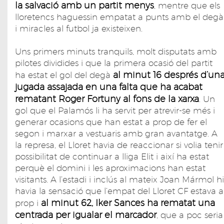
la salvació amb un partit menys
, mentre que els
lloretencs haguessin empatat a punts amb el degà
i miracles al futbol ja existeixen.
Uns primers minuts tranquils, molt disputats amb
pilotes dividides i que la primera ocasió del partit
al minut 16 després d’un
ha estat el gol del degà
jugada assajada en una falta que ha acabat
rematant Roger Fortuny al fons de la xarxa
. Un
gol que el Palamós li ha servit per atrevir-se més i
generar ocasions que han estat a prop de fer el
segon i marxar a vestuaris amb gran avantatge. A
la represa, el Lloret havia de reaccionar si volia tenir
possibilitat de continuar a lliga Elit i així ha estat
perquè el domini i les aproximacions han estat
visitants. A l’estadi i inclús al mateix Joan Mármol hi
havia la sensació que l’empat del Lloret CF estava a
al minut 62, Iker Sances ha rematat una
prop i
centrada per igualar el marcador
, que a poc seria