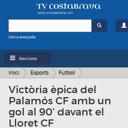
Cerca avançada
Seccions
Inici
Esports
Futbol
Victòria èpica del
Palamós CF amb un
gol al 90’ davant el
Lloret CF