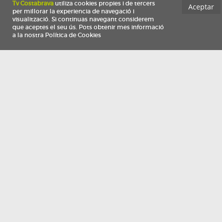
Información
Qui som
TV Costa Brava participa del programa de contractació de persones de 30 a
i més, impulsat i subvencionat pel Servei Públic d'Ocupació de Catalunya i
finançat al 100% pel Fons Social Europeu com a part de la resposta de la Un
Europea a la pàndemia de COVID-19