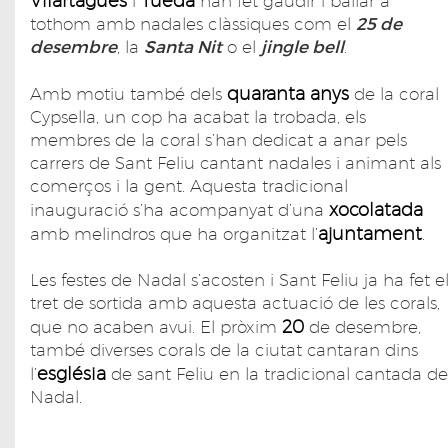
Vilartagues
Tueda
i
han fet gaudir i ballar a
tothom amb nadales clàssiques com el
25 de
desembre
, la
Santa Nit
o el
jingle bell
.
quaranta anys
Amb motiu també dels
de la coral
Cypsella, un cop ha acabat la trobada, els
membres de la coral s’han dedicat a anar pels
carrers de Sant Feliu cantant nadales i animant als
comerços i la gent. Aquesta tradicional
xocolatada
inauguració s’ha acompanyat d’una
ajuntament
amb melindros que ha organitzat l’
.
Les festes de Nadal s’acosten i Sant Feliu ja ha fet e
tret de sortida amb aquesta actuació de les corals,
20
que no acaben avui. El pròxim
de desembre,
també diverses corals de la ciutat cantaran dins
església
l’
de sant Feliu en la tradicional cantada de
Nadal.