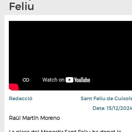
Feliu
Redacció
Sant Feliu de Guíxol
Data: 15/12/202
Raül Martín Moreno