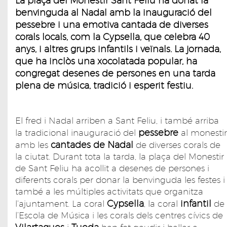
La plaça del Monestir Sant Feliu ha donat la
benvinguda al Nadal amb la inauguració del
pessebre i una emotiva cantada de diverses
corals locals, com la Cypsella, que celebra 40
anys, i altres grups infantils i veïnals. La jornada,
que ha inclòs una xocolatada popular, ha
congregat desenes de persones en una tarda
plena de música, tradició i esperit festiu.
El fred i Nadal arriben a Sant Feliu, i també arriba
pessebre
la tradicional inauguració del
al monestir
cantades de Nadal
amb les
de diverses corals de
la ciutat. Durant tota la tarda, la plaça del Monestir
de Sant Feliu ha acollit a desenes de persones i
diferents corals per donar la benvinguda les festes i
també a les múltiples activitats que organitza
Cypsella
infantil
l’ajuntament. La coral
, la coral
de
l’Escola de Música i les corals dels centres cívics de