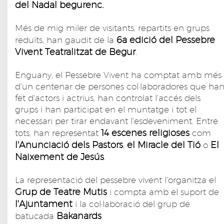
del Nadal begurenc.
Més de mig miler de visitants, repartits en grups
6a edició del Pessebre
reduïts, han gaudit de la
Vivent Teatralitzat de Begur
.
Enguany, el Pessebre Vivent ha comptat amb més
d'un centenar de persones col·laboradores que ha
fet d'actors i actrius, han controlat l'accés dels
grups i han participat en el muntatge i tot el
necessari per tirar endavant l'esdeveniment. Entre
14 escenes religioses
tots, han representat
com
l'Anunciació dels Pastors
el Miracle del Tió
El
,
o
Naixement de Jesús
.
La representació del pessebre vivent l'organitza el
Grup de Teatre Mutis
i compta amb el suport de
l'Ajuntament
i la col·laboració del grup de
Bakanards
batucada
.