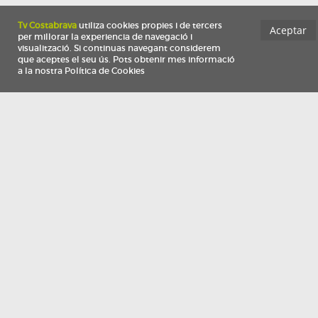
Información
Qui som
TV Costa Brava participa del programa de contractació de persones de 30 a
i més, impulsat i subvencionat pel Servei Públic d'Ocupació de Catalunya i