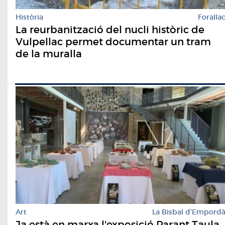
Història
Foralla
La reurbanització del nucli històric de
Vulpellac permet documentar un tram
de la muralla
Art
La Bisbal d'Empord
Ja està en marxa l'exposició Parant Taula