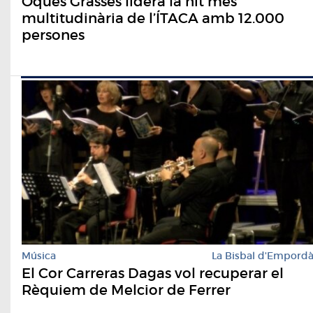
Oques Grasses lidera la nit més
multitudinària de l’ÍTACA amb 12.000
persones
Música
La Bisbal d'Empord
El Cor Carreras Dagas vol recuperar el
Rèquiem de Melcior de Ferrer