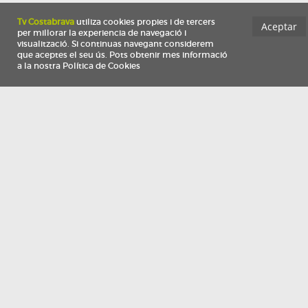
Información
Qui som
TV Costa Brava participa del programa de contractació de persones de 30 a
i més, impulsat i subvencionat pel Servei Públic d'Ocupació de Catalunya i
finançat al 100% pel Fons Social Europeu com a part de la resposta de la Un