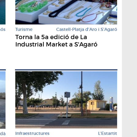
mós
Turisme
Castell-Platja d'Aro i S'Agaró
Torna la 5a edició de La
Industrial Market a S'Agaró
Infraestructures
L'Estartit
rdà