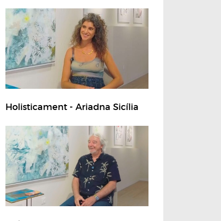
Holisticament - Ariadna Sicília