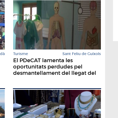
rdà
Turisme
Sant Feliu de Guíxols
El PDeCAT lamenta les
oportunitats perdudes pel
desmantellament del llegat del
metge rural