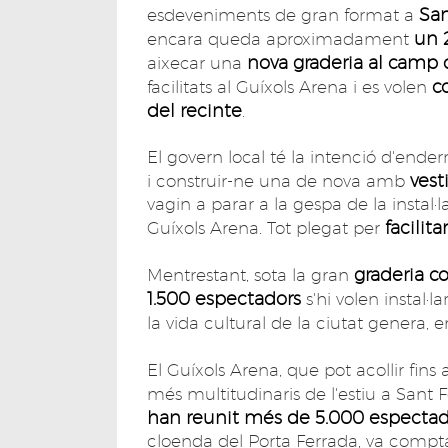
San
esdeveniments de gran format a
un 
encara queda aproximadament
nova graderia al camp 
aixecar una
c
facilitats al Guíxols Arena i es volen
del recinte
.
El govern local té la intenció d'ende
vest
i construir-ne una de nova amb
vagin a parar a la gespa de la instal·la
facilita
Guíxols Arena. Tot plegat per
graderia co
Mentrestant, sota la gran
1.500 espectadors
s'hi volen instal·
la vida cultural de la ciutat genera, 
El Guíxols Arena, que pot acollir fins
més multitudinaris de l'estiu a Sant Fe
han reunit més de 5.000 espectad
cloenda del Porta Ferrada, va compta