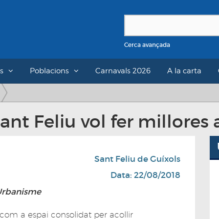
Cerca avançada
s
Poblacions
Carnavals 2026
A la carta
nt Feliu vol fer millores 
Sant Feliu de Guíxols
Data: 22/08/2018
'Urbanisme
com a espai consolidat per acollir