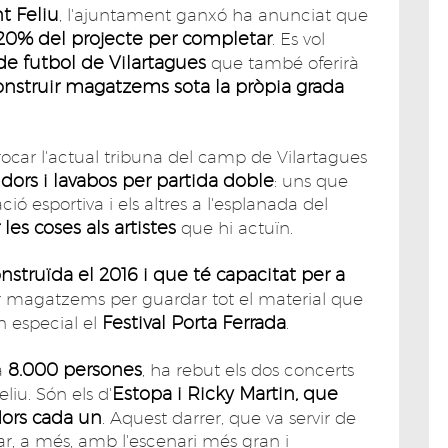
t Feliu
, l'ajuntament ganxó ha anunciat que
20% del projecte per completar
. Es vol
de futbol de Vilartagues
que també oferirà
onstruir magatzems sota la pròpia grada
rrocar l'actual tribuna del camp de Vilartagues
idors i lavabos per partida doble
: uns que
ció esportiva i els altres a l'esplanada del
r les coses als artistes
que hi actuïn.
nstruïda el 2016 i que té capacitat per a
lar magatzems per guardar tot el material que
Festival Porta Ferrada
en especial el
.
8.000 persones
 a
, ha rebut els dos concerts
Estopa i Ricky Martin, que
liu. Són els d'
ors cada un
. Aquest darrer, que va servir de
r, a més, amb l'escenari més gran i