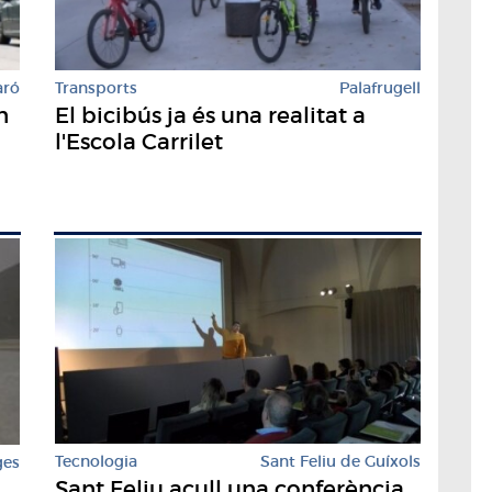
aró
Transports
Palafrugell
n
El bicibús ja és una realitat a
l'Escola Carrilet
Tecnologia
Sant Feliu de Guíxols
ges
Sant Feliu acull una conferència