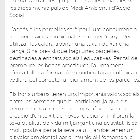
en marxa d'aquest projecte s'ha gestionat des de
les àrees municipals de Medi Ambient i d'Acció
Social.
L’accés a les parcel·les serà per lliure concurrència i
les concessions municipals seran per 4 anys. Per
utilitzar-los caldrà abonar una taxa i deixar una
fiança. S'ha previst que hagi unes parcel·les
destinades a entitats socials i educatives. Per tal de
promoure les bones pràctiques, l'ajuntament
oferirà tallers i formació en horticultura ecològica i
vetllarà pel correcte funcionament de les parcel·les.
Els horts urbans tenen uns importants valors socials
entre les persones que hi participen, ja que els
permeten ocupar el seu temps, afavoreixen la
creació d'un teixit de noves relacions i milloren la
seva qualitat de vida mitjançant una activitat física
molt positiva per a la seva salut. També tenen un
alt valor ambiental per al municipi i fomenten la