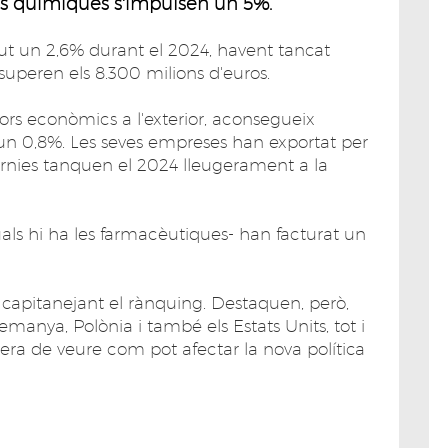
les químiques s'impulsen un 5%.
ut un 2,6% durant el 2024, havent tancat
 superen els 8.300 milions d'euros.
ors econòmics a l'exterior, aconsegueix
 un 0,8%. Les seves empreses han exportat per
càrnies tanquen el 2024 lleugerament a la
uals hi ha les farmacèutiques- han facturat un
 capitanejant el rànquing. Destaquen, però,
emanya, Polònia i també els Estats Units, tot i
pera de veure com pot afectar la nova política