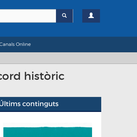
Canals Online
ord històric
Últims continguts