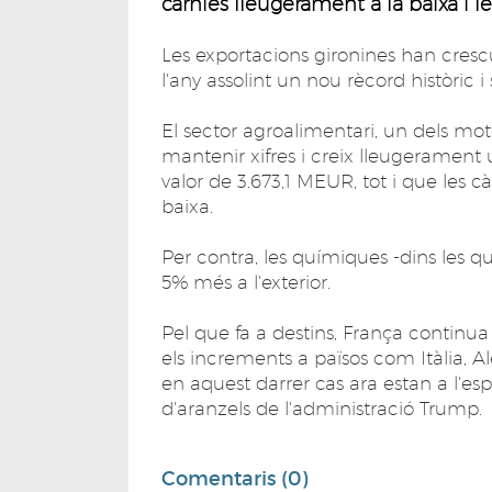
càrnies lleugerament a la baixa i 
Les exportacions gironines han cresc
l'any assolint un nou rècord històric i
El sector agroalimentari, un dels mot
mantenir xifres i creix lleugerament
valor de 3.673,1 MEUR, tot i que les 
baixa.
Per contra, les químiques -dins les q
5% més a l'exterior.
Pel que fa a destins, França continua
els increments a països com Itàlia, Al
en aquest darrer cas ara estan a l'es
d'aranzels de l'administració Trump.
Comentaris (0)