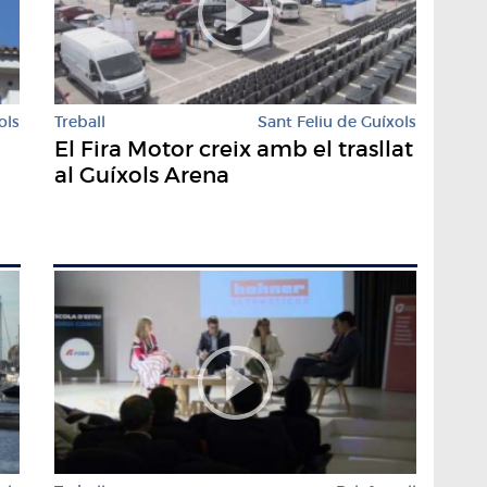
ols
Treball
Sant Feliu de Guíxols
El Fira Motor creix amb el trasllat
al Guíxols Arena