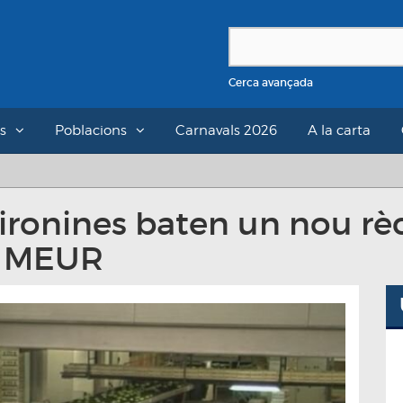
Cerca avançada
s
Poblacions
Carnavals 2026
A la carta
ironines baten un nou rèc
0 MEUR