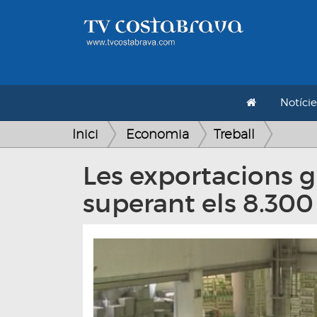
Notície
Inici
Economia
Treball
Les exportacions g
superant els 8.30