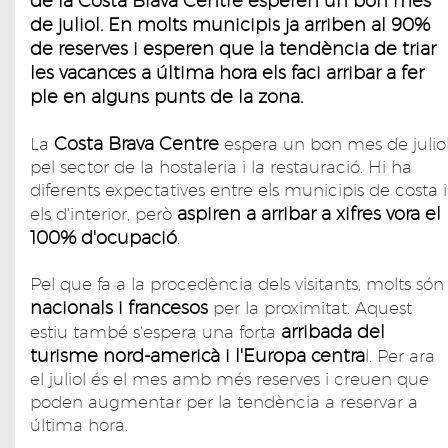
de la Costa Brava Centre esperen un bon mes
de juliol. En molts municipis ja arriben al 90%
de reserves i esperen que la tendència de triar
les vacances a última hora els faci arribar a fer
ple en alguns punts de la zona.
Costa Brava Centre
La
espera un bon mes de julio
pel sector de la hostaleria i la restauració. Hi ha
diferents expectatives entre els municipis de costa i
aspiren a arribar a xifres vora el
els d'interior, però
100% d'ocupació
.
Pel que fa a la procedència dels visitants, molts són
nacionals i francesos
per la proximitat. Aquest
arribada del
estiu també s'espera una forta
turisme nord-americà i l'Europa centra
l. Per ara
el juliol és el mes amb més reserves i creuen que
poden augmentar per la tendència a reservar a
última hora.