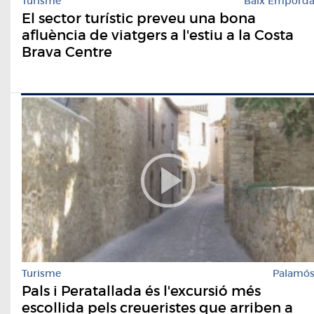
Turisme
Baix Empord
El sector turístic preveu una bona
afluència de viatgers a l'estiu a la Costa
Brava Centre
Turisme
Palamó
Pals i Peratallada és l'excursió més
escollida pels creueristes que arriben a