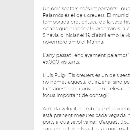
Un dels sectors més importants i que
Palamós és el dels creuers. El munici
temporada creuerística de la seva his
Abans que arribés el Coronavirus la
S'havia d'iniciar el 19 d'abril amb la vi
novembre amb el Marina.
L'any passat l'enclavament palamosí
45.000 visitants.
Lluís Puig: "Els creuers és un dels se
no només aquesta quinzena, sinó pels
tancades on hi conviuen un elevat 
focus important de contagi."
Amb la velocitat amb què el coronavir
està prenent mesures cada vegada mé
ports a qualsevol vaixell d'aquest ti
cancel·len tots els viatges programat