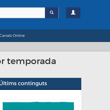
Canals Online
lor temporada
Últims continguts