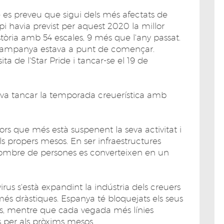
 es preveu que sigui dels més afectats de
pi havia previst per aquest 2020 la millor
tòria amb 54 escales, 9 més que l'any passat.
 campanya estava a punt de començar.
sita de l'Star Pride i tancar-se el 19 de
 va tancar la temporada creuerística amb
ctors que més està suspenent la seva activitat i
 propers mesos. En ser infraestructures
nombre de persones es converteixen en un
us s'està expandint la indústria dels creuers
s dràstiques. Espanya té bloquejats els seus
pus, mentre que cada vegada més línies
s per als pròxims mesos.