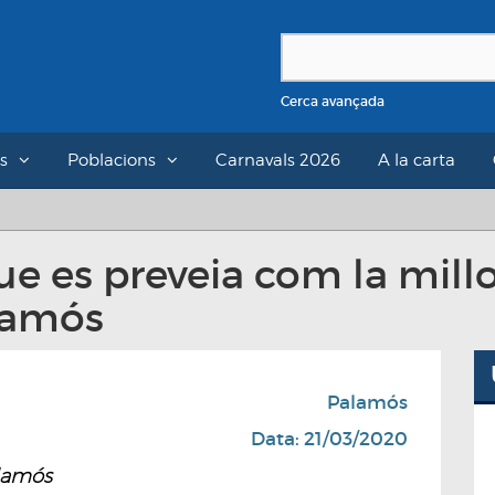
Cerca avançada
s
Poblacions
Carnavals 2026
A la carta
ue es preveia com la mil
alamós
Palamós
Data: 21/03/2020
alamós