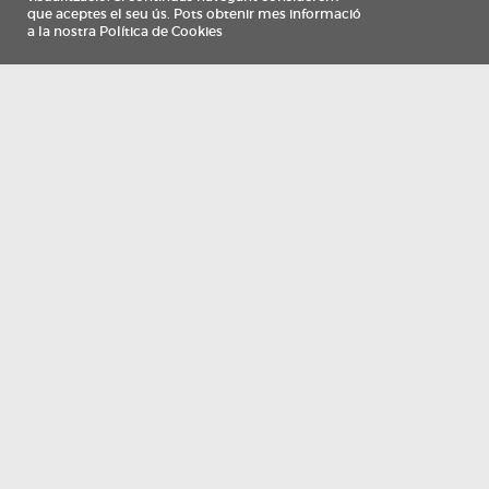
Información
Qui som
TV Costa Brava participa del programa de contractació de persones de 30 a
i més, impulsat i subvencionat pel Servei Públic d'Ocupació de Catalunya i
finançat al 100% pel Fons Social Europeu com a part de la resposta de la Un
Europea a la pàndemia de COVID-19