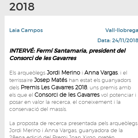
2018
Laia Campos
Vall-llobreg
Data: 24/11/201
INTERVÉ: Fermí Santamaria, president del
Consorci de les Gavarres
Jordi Merino
Anna Vargas
Els arqueòlegs
i
, i el
Josep Matés
terrissaire
han estat els guanyadors
Premis Les Gavarres 2018
dels
, uns premis amb
Consorci de les Gavarres
els que el
vol potenciar i
posar en valor la recerca, el coneixement i la
conservació del massís.
La proposta de recerca presentada pels arqueòlegs
Jordi Merino i Anna Vargas, guanyadora de la
28ena edició del Premi Joan Xirgo, pretén