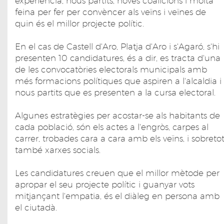
experiència, nous partits, noves coalicions i molta
feina per fer per convèncer als veïns i veïnes de
quin és el millor projecte polític.
En el cas de Castell d'Aro, Platja d'Aro i s'Agaró, s'hi
presenten 10 candidatures, és a dir, es tracta d'una
de les convocatòries electorals municipals amb
més formacions polítiques que aspiren a l'alcaldia i
nous partits que es presenten a la cursa electoral.
Algunes estratègies per acostar-se als habitants de
cada població, són els actes a l'engròs, carpes al
carrer, trobades cara a cara amb els veïns, i sobreto
també xarxes socials.
Les candidatures creuen que el millor mètode per
apropar el seu projecte polític i guanyar vots
mitjançant l'empatia, és el diàleg en persona amb
el ciutadà.