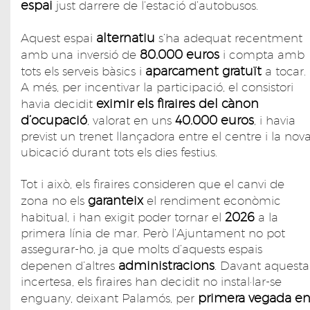
espai
just darrere de l’estació d’autobusos.
alternatiu
Aquest espai
s’ha adequat recentment
80.000 euros
amb una inversió de
i compta amb
aparcament gratuït
tots els serveis bàsics i
a tocar.
A més, per incentivar la participació, el consistori
eximir els firaires del cànon
havia decidit
d’ocupació
40.000 euros
, valorat en uns
, i havia
previst un trenet llançadora entre el centre i la nov
ubicació durant tots els dies festius.
Tot i això, els firaires consideren que el canvi de
garanteix
zona no els
el rendiment econòmic
2026
habitual, i han exigit poder tornar el
a la
primera línia de mar. Però l’Ajuntament no pot
assegurar-ho, ja que molts d’aquests espais
administracions
depenen d’altres
. Davant aquesta
incertesa, els firaires han decidit no instal·lar-se
primera vegada e
enguany, deixant Palamós, per