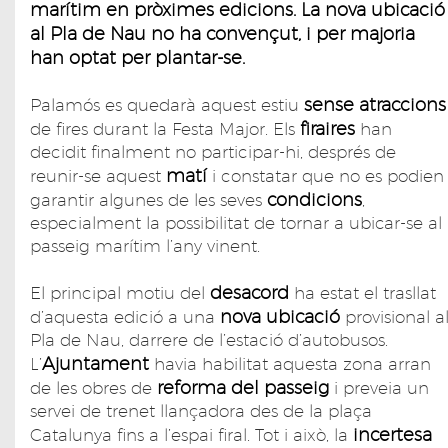
marítim en pròximes edicions. La nova ubicació
al Pla de Nau no ha convençut, i per majoria
han optat per plantar-se.
sense atraccions
Palamós es quedarà aquest estiu
firaires
de fires durant la Festa Major. Els
han
decidit finalment no participar-hi, després de
matí
reunir-se aquest
i constatar que no es podien
condicions
garantir algunes de les seves
,
especialment la possibilitat de tornar a ubicar-se al
passeig marítim l’any vinent.
desacord
El principal motiu del
ha estat el trasllat
nova ubicació
d’aquesta edició a una
provisional a
Pla de Nau, darrere de l’estació d’autobusos.
Ajuntament
L’
havia habilitat aquesta zona arran
reforma del passeig
de les obres de
i preveia un
servei de trenet llançadora des de la plaça
incertesa
Catalunya fins a l’espai firal. Tot i això, la