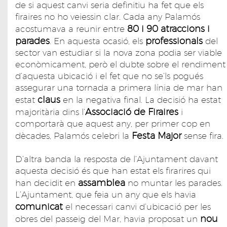
de si aquest canvi seria definitiu ha fet que els
firaires no ho veiessin clar. Cada any Palamós
80 i 90 atraccions i
acostumava a reunir entre
parades
professionals
. En aquesta ocasió, els
del
sector van estudiar si la nova zona podia ser viable
econòmicament, però el dubte sobre el rendiment
d’aquesta ubicació i el fet que no se’ls pogués
assegurar una tornada a primera línia de mar han
claus
estat
en la negativa final. La decisió ha estat
Associació de Firaires
majoritària dins l’
i
comportarà que aquest any, per primer cop en
Festa Major
dècades, Palamós celebri la
sense fira.
D’altra banda la resposta de l’Ajuntament davant
aquesta decisió és que han estat els firarires qui
assamblea
han decidit en
no muntar les parades.
L’Ajuntament, que feia un any que els havia
comunicat
el necessari canvi d’ubicació per les
nou
obres del passeig del Mar, havia proposat un