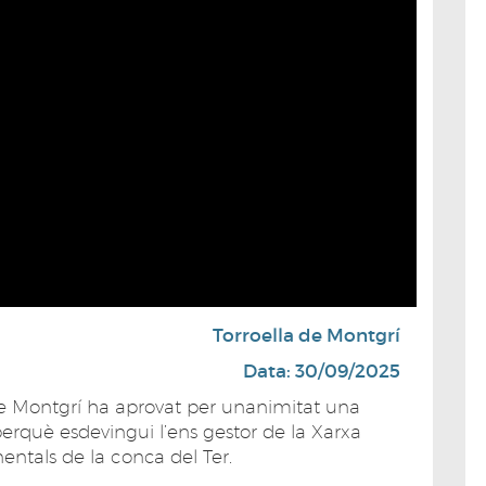
Torroella de Montgrí
Data: 30/09/2025
de Montgrí ha aprovat per unanimitat una
erquè esdevingui l’ens gestor de la Xarxa
entals de la conca del Ter.