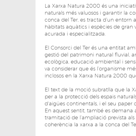
La Xarxa Natura 2000 és una iniciati
naturals més valuosos i garantir la con
conca del Ter, es tracta d’un entor
hàbitats aquàtics i espècies de gran
acurada i especialitzada.
El Consorci del Ter és una entitat am
gestió del patrimoni natural fluvial,
ecològica, educació ambiental i sensi
va considerar que és l’organisme més
inclosos en la Xarxa Natura 2000 que
El text de la moció subratlla que la
per a la protecció dels espais natura
d'aigües continentals, i el seu paper c
En aquest sentit, també es demana a l
tramitació de l’ampliació prevista als 
coherència la xarxa a la conca del Te