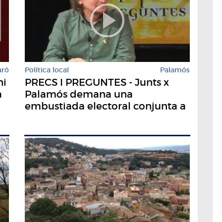
aró
Política local
Palamós
hi
PRECS I PREGUNTES - Junts x
a
Palamós demana una
embustiada electoral conjunta a
Palamós