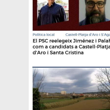
Política local
Castell-Platja d'Aro i S'Ag
El PSC reelegeix Jiménez i Pala
com a candidats a Castell-Platj
d'Aro i Santa Cristina