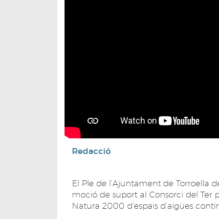
Redacció
El Ple de l’Ajuntament de Torroella 
moció de suport al Consorci del Ter p
Natura 2000 d’espais d’aigües contin