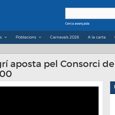
Cerca avançada
s
Poblacions
Carnavals 2026
A la carta
rí aposta pel Consorci del
000