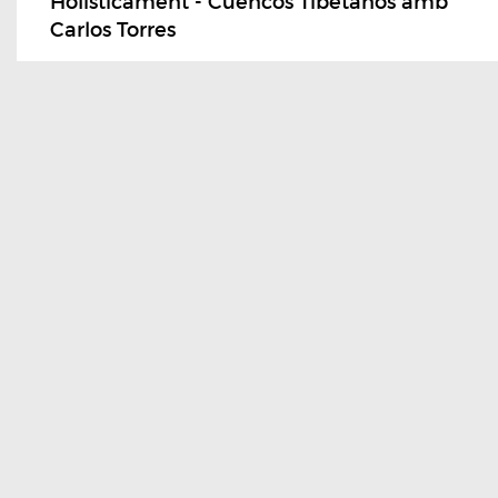
Holisticament - Cuencos Tibetanos amb
Carlos Torres