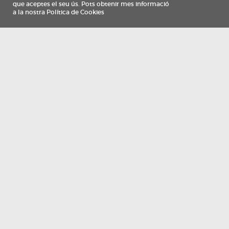
Información
Qui som
TV Costa Brava participa del programa de contractació de persones de 30 a
i més, impulsat i subvencionat pel Servei Públic d'Ocupació de Catalunya i
finançat al 100% pel Fons Social Europeu com a part de la resposta de la Un
Europea a la pàndemia de COVID-19