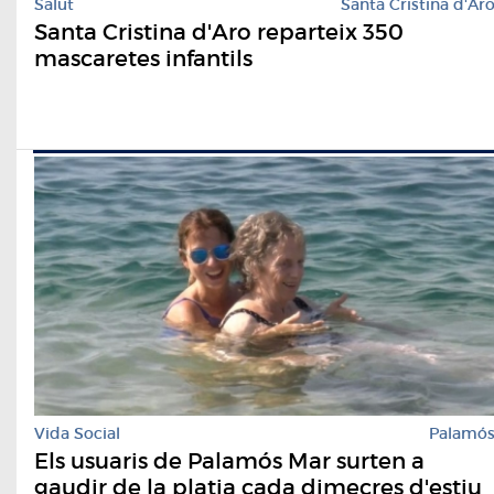
Salut
Santa Cristina d'Ar
Santa Cristina d'Aro reparteix 350
mascaretes infantils
Vida Social
Palamó
Els usuaris de Palamós Mar surten a
gaudir de la platja cada dimecres d'estiu