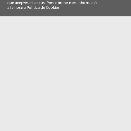
Información
Qui som
TV Costa Brava participa del programa de contractació de persones de 30 a
i més, impulsat i subvencionat pel Servei Públic d'Ocupació de Catalunya i
finançat al 100% pel Fons Social Europeu com a part de la resposta de la Un
Europea a la pàndemia de COVID-19