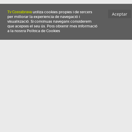
Información
Qui som
TV Costa Brava participa del programa de contractació de persones de 30 a
i més, impulsat i subvencionat pel Servei Públic d'Ocupació de Catalunya i