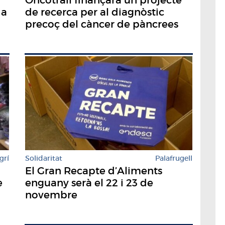
 a
de recerca per al diagnòstic
precoç del càncer de pàncrees
Solidaritat
Palafrugell
grí
El Gran Recapte d’Aliments
enguany serà el 22 i 23 de
e
novembre