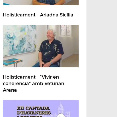
Holisticament - Ariadna Sicília
Holisticament - "Vivir en
coherencia" amb Veturian
Arana