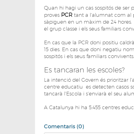
Quan hi hagi un cas sospitós de ser pos
PCR
proves
tant a l'alumnat com al p
sàpiguen en un màxim de 24 hores. Me
el grup classe i els seus familiars co
En cas que la PCR doni positiu caldr
15 dies. En cas que doni negatiu nom
sospitós i els seus familiars convivents
Es tancaran les escoles?
La intenció del Govern és prioritzar l
centre educatiu es detecten casos sos
tancarà l'Escola i s'enviarà el seu al
A Catalunya hi ha 5.455 centres educ
Comentaris (0)