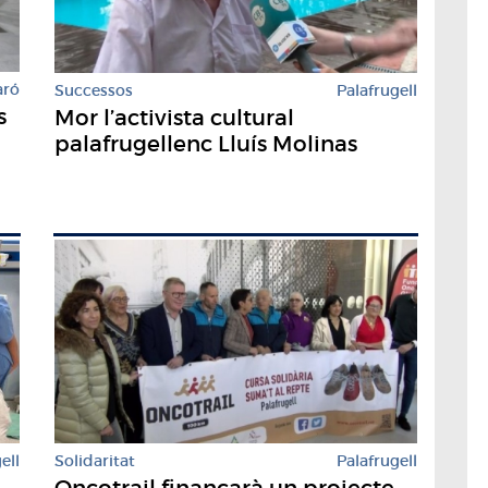
aró
Successos
Palafrugell
s
Mor l’activista cultural
palafrugellenc Lluís Molinas
ell
Solidaritat
Palafrugell
Oncotrail finançarà un projecte