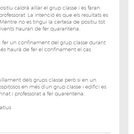
itiu caldrà aïllar el grup classe i es faran
rofessorat. La intenció és que els resultats es
ntre no es tingui la certesa de positiu tot
nvivents hauran de fer quarantena.
à fer un confinament del grup classe durant
és haurà de fer el confinament el cas
.
'aïllament dels grups classe però si en un
pitosos en més d'un grup classe i edifici es
umnat i professorat a fer quarentena.
atius