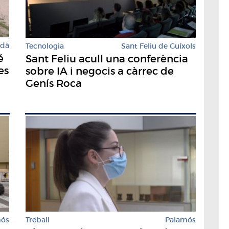
rdà
Tecnologia
Sant Feliu de Guíxols
é
Sant Feliu acull una conferència
es
sobre IA i negocis a càrrec de
Genís Roca
mós
Treball
Palamós