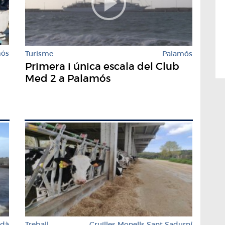
mós
Turisme
Palamós
Primera i única escala del Club
a
Med 2 a Palamós
rdà
Treball
Cruïlles Monells Sant Sadurní