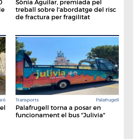
0
Sònia Aguilar, premiada pel
de
treball sobre l'abordatge del risc
de fractura per fragilitat
aró
Transports
Palafrugell
el
Palafrugell torna a posar en
funcionament el bus "Julivia"