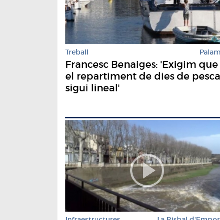
Treball
Pala
Francesc Benaiges: 'Exigim que
el repartiment de dies de pesc
sigui lineal'
Infraestructures
La Bisbal d'Empo