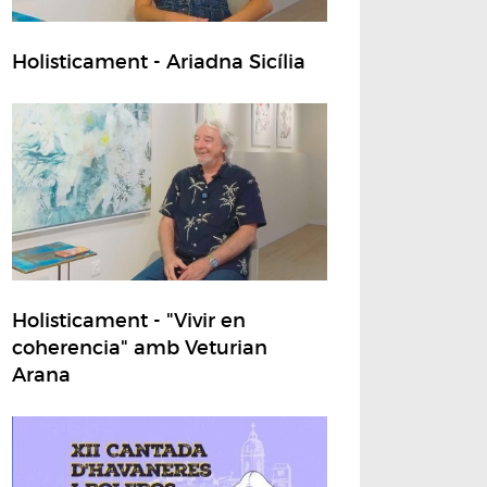
Holisticament - Ariadna Sicília
Holisticament - "Vivir en
coherencia" amb Veturian
Arana