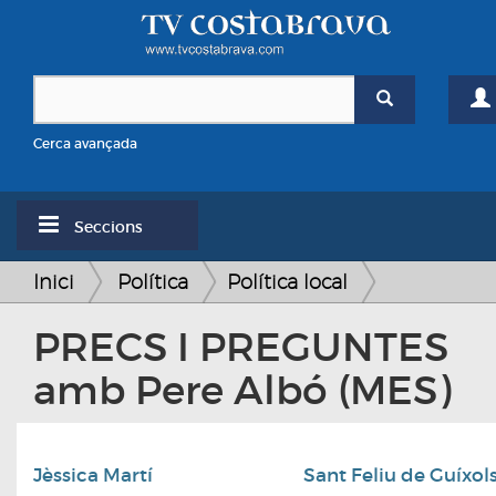
Cerca avançada
Seccions
Inici
Política
Política local
PRECS I PREGUNTES
amb Pere Albó (MES)
Jèssica Martí
Sant Feliu de Guíxol