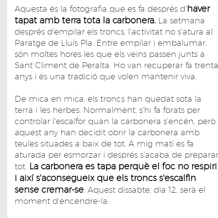
haver
Aquesta és la fotografia que es fa després d'
tapat amb terra tota la carbonera.
La setmana
després d'empilar els troncs, l'activitat no s'atura al
Paratge de Lluís Pla. Entre empilar i embalumar,
són moltes hores les que els veïns passen junts a
Sant Climent de Peralta. Ho van recuperar fa trent
anys i és una tradició que volen mantenir viva.
De mica en mica, els troncs han quedat sota la
terra i les herbes. Normalment, s'hi fa forats per
controlar l'escalfor quan la carbonera s'encén, però
aquest any han decidit obrir la carbonera amb
teules situades a baix de tot. A mig matí es fa
aturada per esmorzar i després s'acaba de prepara
La carbonera es tapa perquè el foc no respiri
tot.
i així s'aconsegueix que els troncs s'escalfin
sense cremar-se
. Aquest dissabte, dia 12, serà el
moment d'encendre-la.