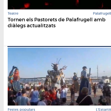
Teatre
Palafrugel
Tornen els Pastorets de Palafrugell amb
diàlegs actualitzats
Festes populars
L'Estarti