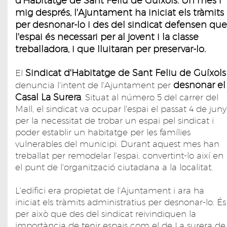
d'Habitatge de Sant Feliu de Guíxols. Un mes i
mig després, l'Ajuntament ha iniciat els tràmits
per desnonar-lo i des del sindicat defensen que
l'espai és necessari per al jovent i la classe
treballadora, i que lluitaran per preservar-lo.
Sindicat d'Habitatge de Sant Feliu de Guíxols
El
desnonar el
denuncia l'intent de l'Ajuntament per
Casal La Surera
. Situat al número 5 del carrer del
Mall, el sindicat va ocupar l'espai el passat 4 de juny
per la necessitat de trobar un espai pel sindicat i
poder establir un habitatge per les famílies
vulnerables del municipi. Durant aquest mes han
treballat per remodelar l'espai, convertint-lo així en
el punt de l'organització ciutadana a la localitat.
L'edifici era propietat de l'Ajuntament i ara ha
iniciat els tràmits administratius per desnonar-lo. És
per això que des del sindicat reivindiquen la
importància de tenir espais com el de La surera de