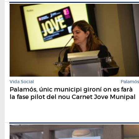
Vida Social
Palamó
Palamós, únic municipi gironí on es farà
la fase pilot del nou Carnet Jove Munipal