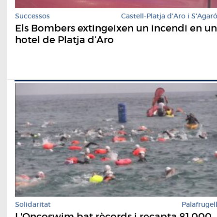
Successos
Castell-Platja d'Aro i S'Agar
Els Bombers extingeixen un incendi en un
hotel de Platja d’Aro
Solidaritat
Palafrugel
L'Oncoswim bat rècords i recapta 81.000