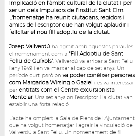
implicació en l'àmbit cultural de la ciutat i per
ser un dels impulsors de l'Institut Sant Elm.
L'homenatge ha reunit ciutadans, regidors i
amics de l'escriptor que han volgut aplaudir i
felicitar el nou fill adoptiu de la ciutat.
Josep Vallverdú
ha agraït amb aquestes paraules
"Fill Adoptiu de Sant
el nomenament com a
Feliu de Guíxols"
. Vallverdú va arribar a Sant Feliu
l'any 1949 i en va marxar al cap de set anys. Un
va poder conèixer persones
període curt, però on
com Margarida Wirsing o Gaziel
i es va interessar
entitats com el Centre excursionista
per
Montclar
. Uns set anys on l'escriptor i la ciutat van
establir una forta relació.
L'acte ha omplert la Sala de Plens de l'Ajuntament,
que ha volgut homenatjar i agrair la vinculació de
Vallverdú a Sant Feliu. Un nomenament de fill