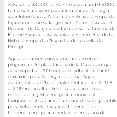
Selva amb 98.000 i el Baix Empordà amb 68.000.
La comarca baixempordanesa portarà l'energia
solar fotovoltaica a l'escola de Bellcaire d'Empordà,
l'ajuntament de Calonge i Sant Antoni, l'escola El
Rodonell de Corçà, la rectoria de Santa Coloma de
Fitor de Forallac, l'escola infantil El Tren Petit de La
Bisbal d'Empordà i l'Espai Ter de Torroella de
Montgrí.
Aquestes subvencions s’emmarquen en el
programa «Del pla a l’acció» de la Diputació, que
dona suport als 209 municipis adherits al Pacte
d’alcaldes per a l’energia i el clima. Aquest
document, que s'ha d'implementar entre el 2018 i
el 2019, inclou altres línies d'actuació com la
millora de la gestió energètica municipal,
l'adquisició i instal·lació d'un punt de càrrega públi
per a vehicles elèctrics, invertir per millorar
l'eficiència energètica i reduir les emissions de