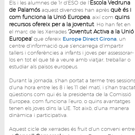
Escola Vedruna
Els i les alumnes de 1r d'ESO de l'
de Palamós
què és i
aquest divendres han après
com funciona la Unió Europea
quins
, així com
recursos ofereix per a la joventut
. Ho han fet en
'Joventut Activa a la Unió
el marc de les Xerrades
Europea'
que ofereix
Europe Direct Girona
, un
centre d'informació que s’encarrega d’impartir
tallers i conferències a infants i joves per assessorar-
los en tot el que té a veure amb viatjar, treballar o
estudiar als països europeus.
Durant la jornada, s'han portat a terme tres session
d'una hora entre les 8 i les 11 del matí, i s'han tracta
qüestions com qui és la presidenta de la Comissió
Europea, com funciona l’euro, o quins avantatges
tenen els joves dins la UE. Tot això, d'una manera
dinàmica i participativa.
Aquest cicle de xerrades és fruit d'un conveni entre