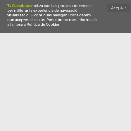
Información
Qui som
TV Costa Brava participa del programa de contractació de persones de 30 a
i més, impulsat i subvencionat pel Servei Públic d'Ocupació de Catalunya i
finançat al 100% pel Fons Social Europeu com a part de la resposta de la Un