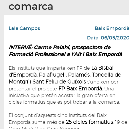
comarca
Laia Campos
Baix Empord
Data: 06/05/202
INTERVÉ: Carme Palahí, prospectora de
Formació Professional a l'Alt i Baix Empordà
La Bisbal
Els Instituts que imparteixen FP de
d'Empordà, Palafrugell, Palamós, Torroella de
Montgrí i Sant Feliu de Guíxols
s'uneixen per
FP Baix Empordà
presentar el projecte
. Una
iniciativa que pretén acostar la gran oferta en
cicles formatius que es pot trobar a la comarca.
El conjunt d'aquests cinc instituts del Baix
25 cicles formatius
Empordà suma més de
: 19 de
Grau Mitjà, 7 de Grau Superior.