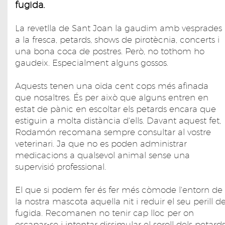
fugida.
La revetlla de Sant Joan la gaudim amb vesprades
a la fresca, petards, shows de pirotècnia, concerts i
una bona coca de postres. Però, no tothom ho
gaudeix. Especialment alguns gossos.
Aquests tenen una oïda cent cops més afinada
que nosaltres. És per això que alguns entren en
estat de pànic en escoltar els petards encara que
estiguin a molta distància d'ells. Davant aquest fet,
Rodamón recomana sempre consultar al vostre
veterinari. Ja que no es poden administrar
medicacions a qualsevol animal sense una
supervisió professional.
El que si podem fer és fer més còmode l'entorn de
la nostra mascota aquella nit i reduir el seu perill d
fugida. Recomanen no tenir cap lloc per on
escapar-se i intentar dissimular el soroll dels petard