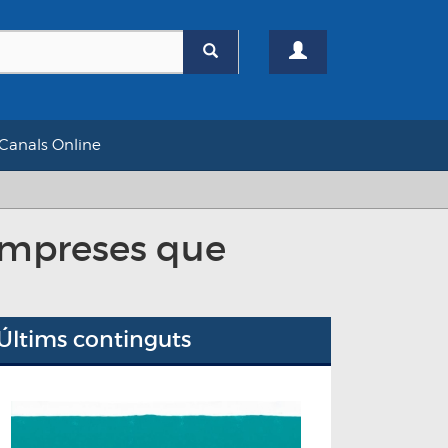
Canals Online
empreses que
Últims continguts