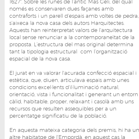
1627". Sobre les runes de l’antic Mas Geli, del qual
només es conservaren dues façanes amb
contraforts i un parell d’espais amb voltes de pedra,
s’aixeca la nova casa dels autors Harquitectes.
Aquests han reinterpretat valors de l’arquitectura
local sense renunciar a la contemporaneïtat de la
proposta. L’estructura del mas original determina
tant la tipologia estructural com l’organització
espacial de la nova casa.
El jurat en va valorar l'acurada confecció espacial i
estètica, que, diuen, articulava espais amb unes
condicions excel·lents d'il·luminació natural,
orientació, vista i funcionalitat i generant un entorn
càlid, habitable, proper, relaxant i casolà amb uns
recursos que resulten assequibles per a un
percentatge significatiu de la població.
En aquesta mateixa categoria dels premis, hi ha u
altre habitatge de l'Empordà, en aquest cas la