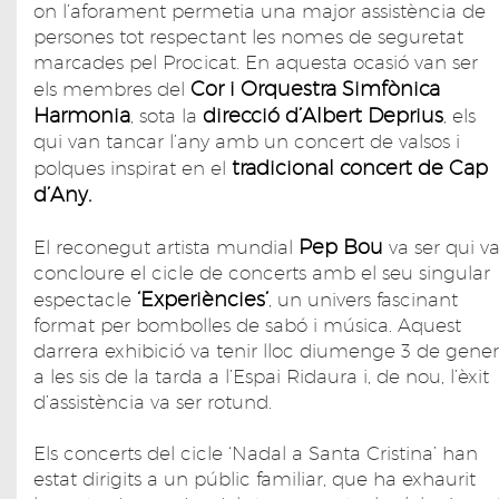
on l’aforament permetia una major assistència de
persones tot respectant les nomes de seguretat
marcades pel Procicat. En aquesta ocasió van ser
Cor i Orquestra Simfònica
els membres del
Harmonia
direcció d’Albert Deprius
, sota la
, els
qui van tancar l’any amb un concert de valsos i
tradicional concert de Cap
polques inspirat en el
d’Any.
Pep Bou
El reconegut artista mundial
va ser qui v
concloure el cicle de concerts amb el seu singular
‘Experiències’
espectacle
, un univers fascinant
format per bombolles de sabó i música. Aquest
darrera exhibició va tenir lloc diumenge 3 de gener
a les sis de la tarda a l’Espai Ridaura i, de nou, l’èxit
d’assistència va ser rotund.
Els concerts del cicle ‘Nadal a Santa Cristina’ han
estat dirigits a un públic familiar, que ha exhaurit