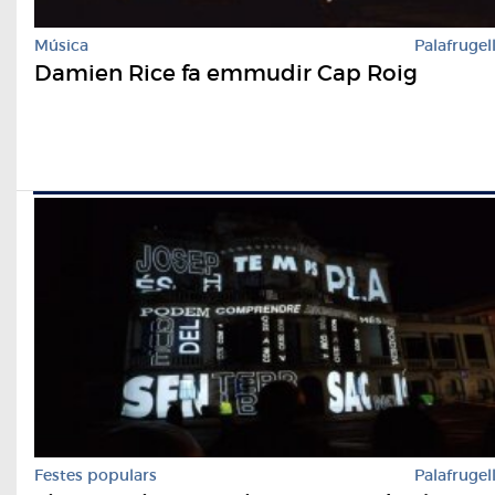
Música
Palafrugel
Damien Rice fa emmudir Cap Roig
Festes populars
Palafrugel