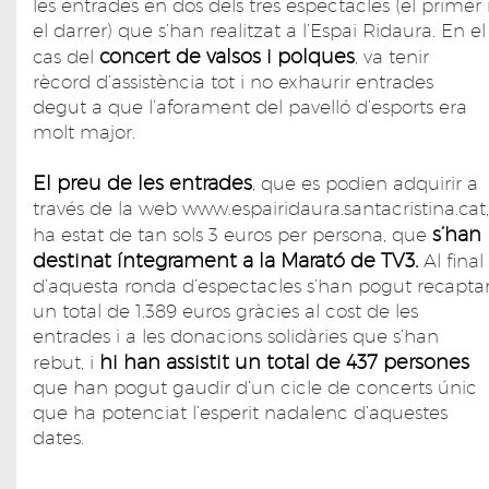
les entrades en dos dels tres espectacles (el primer 
el darrer) que s’han realitzat a l’Espai Ridaura. En el
concert de valsos i polques
cas del
, va tenir
rècord d’assistència tot i no exhaurir entrades
degut a que l’aforament del pavelló d’esports era
molt major.
El preu de les entrades
, que es podien adquirir a
través de la web www.espairidaura.santacristina.cat,
s’han
ha estat de tan sols 3 euros per persona, que
destinat íntegrament a la Marató de TV3.
Al final
d’aquesta ronda d’espectacles s’han pogut recapta
un total de 1.389 euros gràcies al cost de les
entrades i a les donacions solidàries que s’han
hi han assistit un total de 437 persones
rebut, i
que han pogut gaudir d’un cicle de concerts únic
que ha potenciat l’esperit nadalenc d’aquestes
dates.