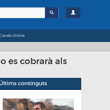
Canals Online
o es cobrarà als
Últims continguts