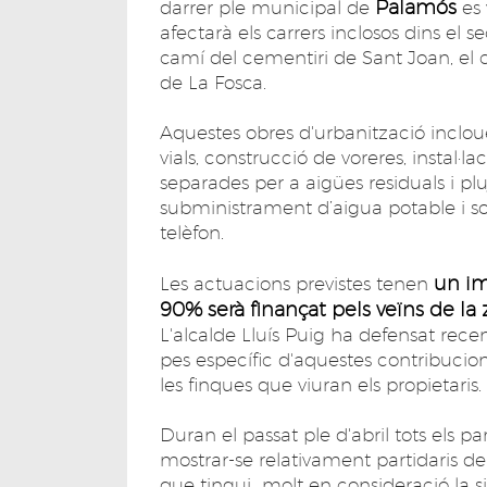
Palamós
darrer ple municipal de
es 
afectarà els carrers inclosos dins el s
camí del cementiri de Sant Joan, el ca
de La Fosca.
Aquestes obres d'urbanització incloue
vials, construcció de voreres, instal·l
separades per a aigües residuals i plu
subministrament d’aigua potable i so
telèfon.
un im
Les actuacions previstes tenen
90% serà finançat pels veïns de la
L'alcalde Lluís Puig ha defensat rec
pes específic d'aquestes contribucion
les finques que viuran els propietaris.
Duran el passat ple d'abril tots els par
mostrar-se relativament partidaris d
que tingui molt en consideració la sit