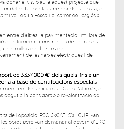
va donar el vistiplau a aquest projecte que
ector delimitat per la carretera de La Fosca, el
mí vell de La Fosca i el carrer de l'església
n entre d’altres, la pavimentació i millora de
ació d’enllumenat, construcció de les xarxes
janes, millora de la xarxa de
terrament de les xarxes elèctriques i de
port de 3.337.000 €, dels quals fins a un
 zona a base de contribucions especials
.
entment, en declaracions a Ràdio Palamós, el
s degut a la considerable revalorització de
tits de l'oposició, PSC, JxCAT, C's i CUP, van
e les obres però van demanar al govern d'ERC
uació de crisi actual a l'hora d'efectuar els